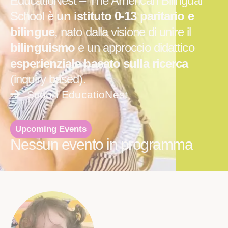
EducatioNest – The American Bilingual
School è
un istituto 0-13 paritario e
bilingue
, nato dalla visione di unire il
bilinguismo
e un approccio didattico
esperienziale basato sulla ricerca
(inquiry based).
Scopri EducatioNest
Upcoming Events
Nessun evento in programma