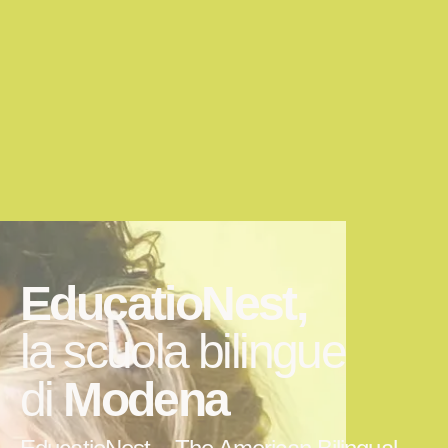
EducatioNest,
la scuola bilingue
di
Modena