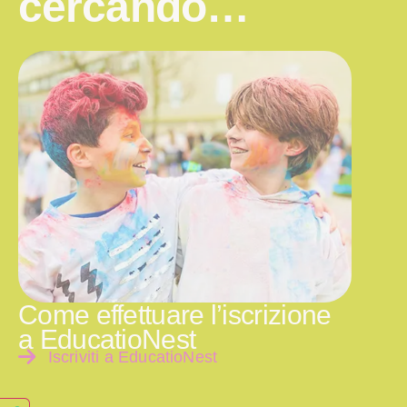
cercando…
Come effettuare l’iscrizione
a EducatioNest
Iscriviti a EducatioNest