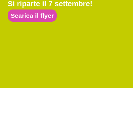
Si riparte il 7 settembre!
La notte dei racconti di Halloween
ed.2025
Scarica il flyer
24 Ottobre 2025
Torna agli articoli Venerdì 31 ottobre, dalle 18.20 alle
19.20, la nostra scuola...
Leggi tutto
Cuoricini: valutazione,
autovalutazione e intelligenza