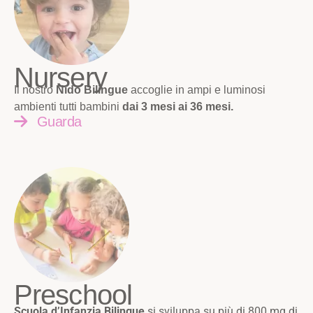
Nursery
Il nostro
Nido Bilingue
accoglie in ampi e luminosi
ambienti tutti bambini
dai 3 mesi ai 36 mesi.
Guarda
Preschool
Scuola d’Infanzia Bilingue
si sviluppa su più di 800 mq di