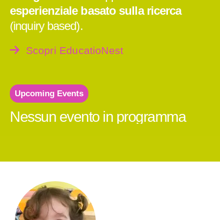
esperienziale basato sulla ricerca
(inquiry based).
Scopri EducatioNest
Upcoming Events
Nessun evento in programma