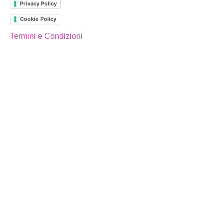
Privacy Policy
Cookie Policy
Termini e Condizioni
MAIN PAGES
Home
Shop
La Scuola
La Filosofia
Organizzazione
RSI
SCUOLA
La Filosofia
Nursery