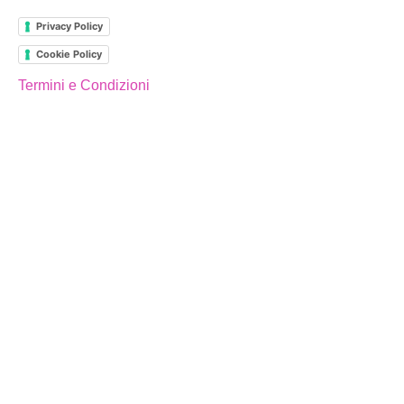
Privacy Policy
Cookie Policy
Termini e Condizioni
MAIN PAGES
Home
Shop
La Scuola
La Filosofia
Organizzazione
RSI
SCUOLA
La Filosofia
Nursery