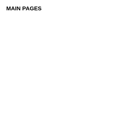
MAIN PAGES
Home
Shop
La Scuola
La Filosofia
Organizzazione
RSI
SCUOLA
La Filosofia
Nursery
Preschool
Elementary
Middle School
La Casa by EducatioNest
Summer Camp