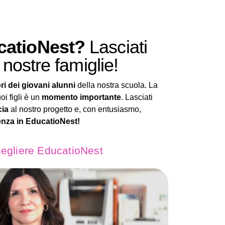
catioNest?
Lasciati
 nostre famiglie!
ri dei giovani alunni
della nostra scuola. La
uoi figli è un
momento importante
. Lasciati
cia
al nostro progetto e, con entusiasmo,
enza in EducatioNest!
cegliere EducatioNest