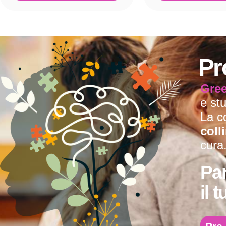
Pr
Gre
e stu
La c
coll
cura
Par
il 