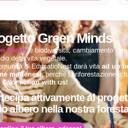
ogetto Green Minds
en Minds
è biodiversità, cambiamento clima
dio della vita vegetale.
omunità di EducatioNest darà vita
ad un b
ine modenesi
, perchè la riforestazione è f
.
Take action with us!
tecipa attivamente al proget
tuo albero nella nostra foresta