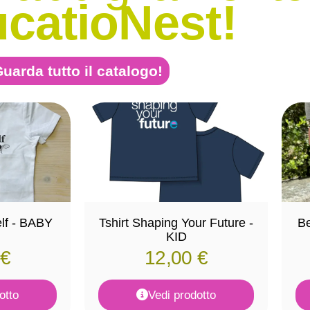
catioNest!
uarda tutto il catalogo!
elf - BABY
Tshirt Shaping Your Future -
Be
KID
€
12,00
€
otto
Vedi prodotto