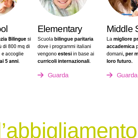
ol
Elementary
Middle 
zia Bilingue
si
Scuola
bilingue paritaria
La
migliore p
ù di 800 mq di
dove i programmi italiani
accademica
p
 e accoglie
vengono
estesi
in base ai
domani
, per m
ai 5 anni
.
curricoli internazionali
.
loro futuro.
Guarda
Guarda
l’abbigliamento