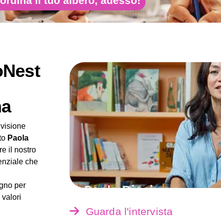
ordina il tuo albero, adesso!
oNest
na
 visione
ato
Paola
re il nostro
enziale che
gno per
 valori
Guarda l'intervista