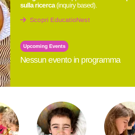
sulla ricerca
(inquiry based).
Scopri EducatioNest
Upcoming Events
Nessun evento in programma