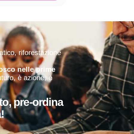
tico, riforestazione
osco nelle prime
uturo, è azione, è
to, pre-ordina
!