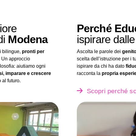
liore
Perché Edu
di
Modena
ispirare dalle
 bilingue,
pronti per
Ascolta le parole dei
genito
. Un approccio
scelta dell’istruzione per i t
losofia: aiutiamo ogni
ispirare da chi ha dato
fidu
i, imparare e crescere
racconta la
propria esperi
al futuro.
Scopri perché s