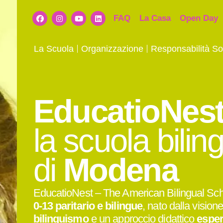
FAQ
La Casa
Open Day
La Scuola
Organizzazione
Responsabilità So
EducatioNest
la scuola bilin
di
Modena
EducatioNest – The American Bilingual Sc
0-13 paritario e bilingue
, nato dalla visione 
bilinguismo
e un approccio didattico
esper