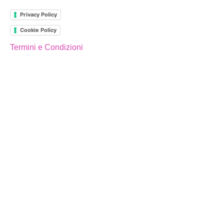
Privacy Policy
Cookie Policy
Termini e Condizioni
MAIN PAGES
Home
Shop
La Scuola
La Filosofia
Organizzazione
RSI
SCUOLA
La Filosofia
Nursery